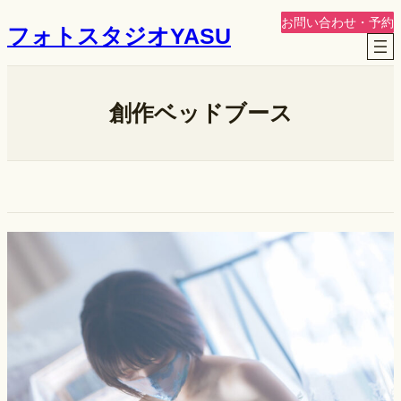
内
お問い合わせ・予約
フォトスタジオYASU
容
を
ス
キ
創作ベッドブース
ッ
プ