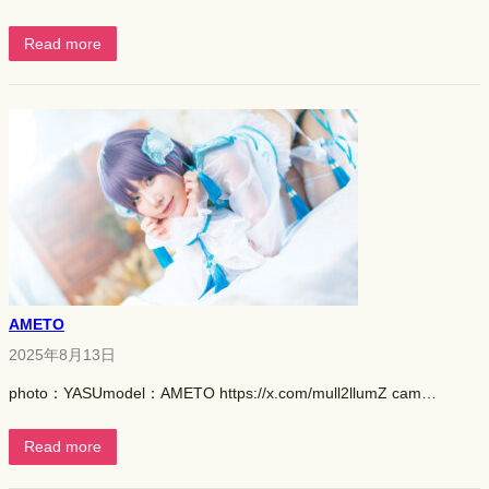
Read more
AMETO
2025年8月13日
photo：YASUmodel：AMETO https://x.com/mull2llumZ cam…
Read more