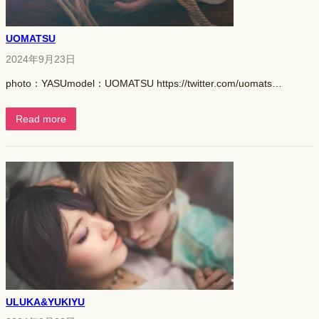
UOMATSU
2024年9月23日
photo：YASUmodel：UOMATSU https://twitter.com/uomats…
Read more
ULUKA&YUKIYU