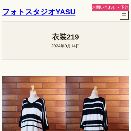
内
お問い合わせ・予約
フォトスタジオYASU
容
を
ス
キ
衣装219
ッ
2024年9月14日
プ