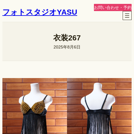
内
お問い合わせ・予約
フォトスタジオYASU
容
を
ス
キ
衣装267
ッ
2025年8月6日
プ