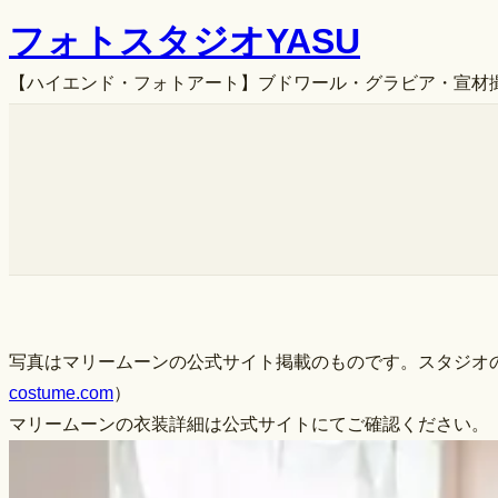
内
フォトスタジオYASU
容
【ハイエンド・フォトアート】ブドワール・グラビア・宣材撮影
を
ス
キ
ッ
プ
写真はマリームーンの公式サイト掲載のものです。スタジオの撮
costume.com
）
マリームーンの衣装詳細は公式サイトにてご確認ください。