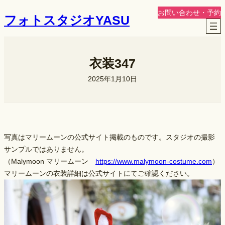
内
お問い合わせ・予約
フォトスタジオYASU
容
を
ス
キ
衣装347
ッ
2025年1月10日
プ
写真はマリームーンの公式サイト掲載のものです。スタジオの撮影
サンプルではありません。
（Malymoon マリームーン
https://www.malymoon-costume.com
）
マリームーンの衣装詳細は公式サイトにてご確認ください。