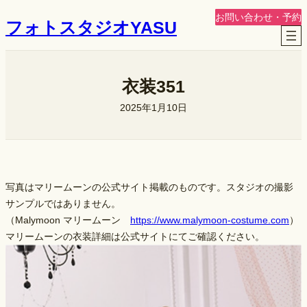
内
お問い合わせ・予約
フォトスタジオYASU
容
を
ス
キ
衣装351
ッ
2025年1月10日
プ
写真はマリームーンの公式サイト掲載のものです。スタジオの撮影
サンプルではありません。
（Malymoon マリームーン
https://www.malymoon-costume.com
）
マリームーンの衣装詳細は公式サイトにてご確認ください。